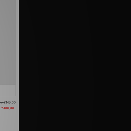
as
€145,00
u
€100,00