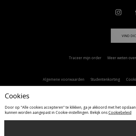
VIND DIC
Traceer mijn order
Meer weten over
Algemene voorwaarden
Studentenkorting
Cooki
Cookies
Door op "Alle cookies accepteren" te klikken, ga je akkoord met het opslaan
kunnen worden aangepast in Cookie-instellingen. Bekijk ons
Cookiebeleid
Ve
Nederlan