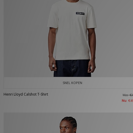
SNEL KOPEN
Henri Lloyd Calshot T-Shirt
Was
€
Nu
€4