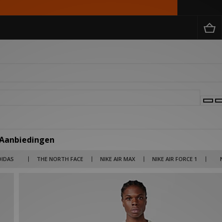
 Aanbiedingen
 merken als Billionaire Boys Club, Salomon en Jordan tot lifestyle brands als Carha
DIDAS
THE NORTH FACE
NIKE AIR MAX
NIKE AIR FORCE 1
rken en items nu in de uitverkoop met kortingen die kunnen oplopen tot wel 50% ko
 broek voor een outlet prijs. Kies je voor 1 product of scoor je meteen je gehele out