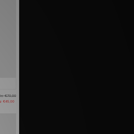
as
€70,00
u
€45,00