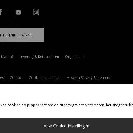
HTSBIJZIJNDE WINKEL
 Klarna?
Levering & Retourneren
Organisatie
es
Contact
Cookie Instellingen
Modern Slavery Statement
 van cookies op je apparaat om de sitenavigatie te verbeteren, het sitegebruik
rzenden Naar
Jouw Cookie Instellingen
d