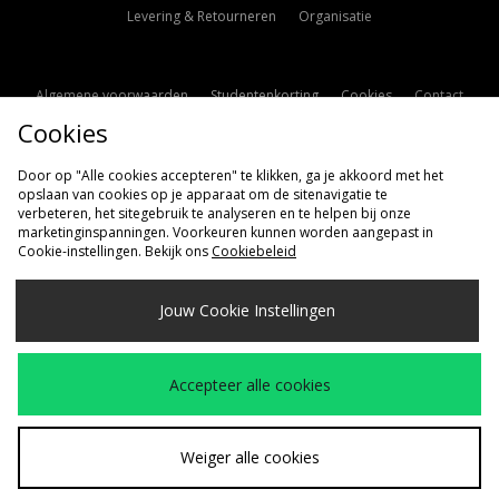
Levering & Retourneren
Organisatie
Algemene voorwaarden
Studentenkorting
Cookies
Contact
Cookies
Cookie Instellingen
Modern Slavery Statement
Door op "Alle cookies accepteren" te klikken, ga je akkoord met het
opslaan van cookies op je apparaat om de sitenavigatie te
verbeteren, het sitegebruik te analyseren en te helpen bij onze
marketinginspanningen. Voorkeuren kunnen worden aangepast in
Cookie-instellingen. Bekijk ons
Cookiebeleid
Verzenden Naar
Jouw Cookie Instellingen
Nederland
Wij accepteren de volgende betaalmethoden
Accepteer alle cookies
Bezoek onze bedrijfspagina
www.jdplc.com
Weiger alle cookies
Copyright © 2026 size?, Alle rechten voorbehouden