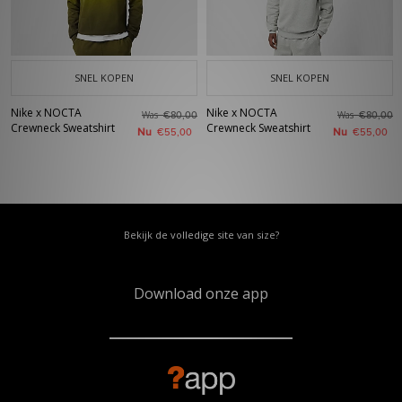
SNEL KOPEN
SNEL KOPEN
Nike x NOCTA
Nike x NOCTA
Was
Was
€80,00
€80,00
Crewneck Sweatshirt
Crewneck Sweatshirt
Nu
Nu
€55,00
€55,00
Bekijk de volledige site van size?
Download onze app